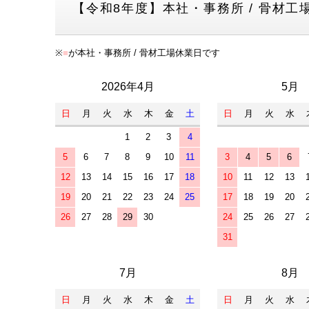
【令和8年度】本社・事務所 / 骨材工
※
■
が本社・事務所 / 骨材工場休業日です
2026年4月
5月
日
月
火
水
木
金
土
日
月
火
水
1
2
3
4
5
6
7
8
9
10
11
3
4
5
6
12
13
14
15
16
17
18
10
11
12
13
19
20
21
22
23
24
25
17
18
19
20
26
27
28
29
30
24
25
26
27
31
7月
8月
日
月
火
水
木
金
土
日
月
火
水