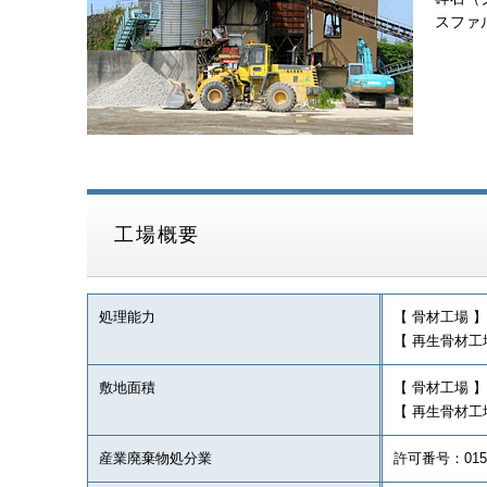
スファ
工場概要
処理能力
【 骨材工場 】70
【 再生骨材工場 
敷地面積
【 骨材工場 】1
【 再生骨材工場
産業廃棄物処分業
許可番号：0152