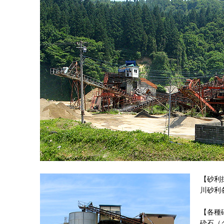
【砂利
川砂利
【各種
砕石（